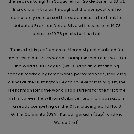
the season tonight in Saquarema, Rio de Janeiro (Bra).
réponses
aux
Incredible in the air throughout the competition, he
questions
completely outclassed his opponents. In the final, he
les plus
fréquentes et
defeated Brazilian Deivid Silva with a score of 14.73
notre
points to 10.73 points for his rival.
formulaire
de contact.
Thanks to his performance Marco Mignot qualified for
Consulter
la FAQ
the prestigious 2025 World Championship Tour (WCT) of
the World Surf League (WSL). After an outstanding
season marked by remarkable performances, including
a final at the Huntington Beach CS event last August, the
Frenchman joins the world’s top surfers for the first time
in his career. He will join Quiksilver team ambassadors
already competing on the CT, including world No. 3
Griffin Colapinto (USA), Kanoa Igarashi (Jap), and Rio
Waida (Ind).