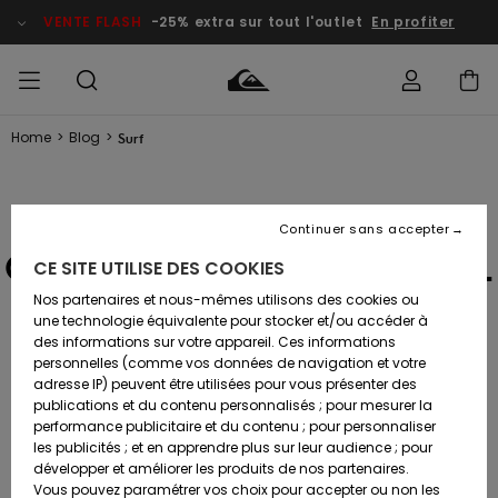
VENTE FLASH
-25% extra sur tout l'outlet
En profiter
Home
>
Blog
>
Surf
français
Accéder à
HOMME
Vêtements
Vêtements
Shop
Surf Shop
Snow
Outlet
ma
Homme
Shop
Homme
commande
Homme
Nederlands
MARCO MIGNOT
GARÇON
Continuer sans accepter
Accessoires
Accessoires
Nouveautés
Livraison
QUALIFIES FOR THE WSL
Surf Shop
Outlet
CE SITE UTILISE DES COOKIES
FEMME
Enfant
Snow
Enfant
Shop
WORLD CHAMPIONSHIP
Nos partenaires et nous-mêmes utilisons des cookies ou
Retours
Chaussures
Chaussures
A
Enfant
une technologie équivalente pour stocker et/ou accéder à
& Tongs
& Tongs
Découvrir
SURF
TOUR 2025
des informations sur votre appareil. Ces informations
Highlights
Outlet
personnelles (comme vos données de navigation et votre
Paiement
Femme
adresse IP) peuvent être utilisées pour vous présenter des
SNOW
Snow
publications et du contenu personnalisés ; pour mesurer la
Surf
Surf
Snow
SURF
Shop
22 OCT. 2024
-
Carte
performance publicitaire et du contenu ; pour personnaliser
Communauté
Femme
Cadeau
les publicités ; et en apprendre plus sur leur audience ; pour
VENTE
FLASH
développer et améliorer les produits de nos partenaires.
Snow
Snow
Vous pouvez paramétrer vos choix pour accepter ou non les