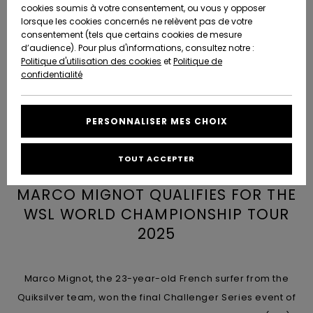
Quiksilver
A
cookies soumis à votre consentement, ou vous y opposer
Freedom
Découvrir
lorsque les cookies concernés ne relèvent pas de votre
Préférences
consentement (tels que certains cookies de mesure
Nouveautés
Nouveautés
Langue Et
d’audience). Pour plus d'informations, consultez notre :
Protection
Région
Politique d'utilisation des cookies
et
Politique de
des données
Communauté
confidentialité
A
A
AIDE &
Guide des
Découvrir
Découvrir
CONTACT
tailles
PERSONNALISER MES CHOIX
COLLECTION
Démarrez
ECO-
TOUT ACCEPTER
une
RESPONSABLE
conversation
MARCO MIGNOT QUALIFIES FOR THE
pour obtenir
MAGASINS
la réponse la
WSL WORLD CHAMPIONSHIP TOUR
plus rapide
2025
à votre
CARTE
question.
CADEAU
Démarrer
une
Marco Mignot, the 23-year-old French surfer from the
conversation
LISTE DE
Quiksilver team, won the final Challenger Series event of
SOUHAITS
Trouvez des